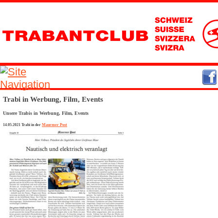
Trabi in Werbung, Film, Events
Unsere Trabis in Werbung, Film, Events
14.05.2021 Trabi in der 
Maurmer Post